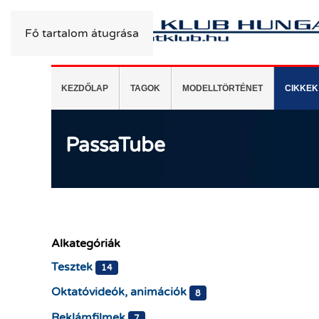
Fő tartalom átugrása
KEZDŐLAP
TAGOK
MODELLTÖRTÉNET
CIKKEK
PassaTube
Alkategóriák
Tesztek
14
Oktatóvideók, animációk
8
Reklámfilmek
7