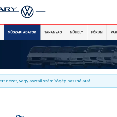
MŰSZAKI ADATOK
TANANYAG
MŰHELY
FÓRUM
PAR
tett nézet, vagy asztali számítógép használata!
Cím