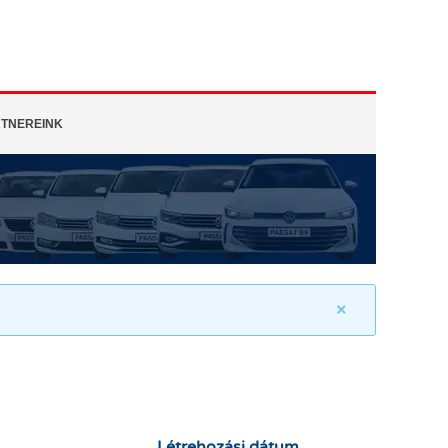
TNEREINK
×
Létrehozási dátum