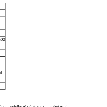
500
l
rővel rendelkező gépkocsikat a gépjármű-