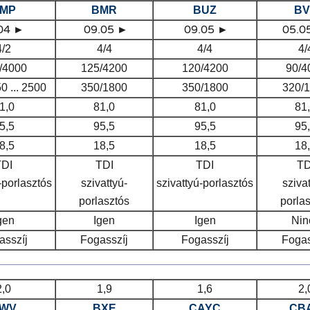
MP
BMR
BUZ
BV
.04 ►
09.05 ►
09.05 ►
05.0
4/2
4/4
4/4
4/
/4000
125/4200
120/4200
90/4
0 ... 2500
350/1800
350/1800
320/
1,0
81,0
81,0
81
5,5
95,5
95,5
95
8,5
18,5
18,5
18
TDI
TDI
TDI
TD
-porlasztós
szivattyú-
szivattyú-porlasztós
sziva
porlasztós
porla
gen
Igen
Igen
Nin
asszíj
Fogasszíj
Fogasszíj
Fogas
2,0
1,9
1,6
2,
WV
BXE
CAYC
CB