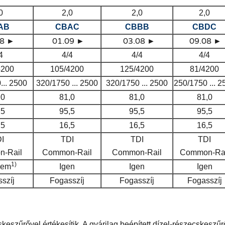
0
2,0
2,0
2,0
AB
CBAC
CBBB
CBDC
8 ►
01.09 ►
03.08 ►
09.08 ►
4
4/4
4/4
4/4
4200
105/4200
125/4200
81/4200
... 2500
320/1750 ... 2500
320/1750 ... 2500
250/1750 ... 2
,0
81,0
81,0
81,0
,5
95,5
95,5
95,5
,5
16,5
16,5
16,5
I
TDI
TDI
TDI
-Rail
Common-Rail
Common-Rail
Common-Rai
1)
nem
Igen
Igen
Igen
szíj
Fogasszíj
Fogasszíj
Fogasszíj
eszűrővel értékesítik. A gyárilag beépített dízel-részecskeszű