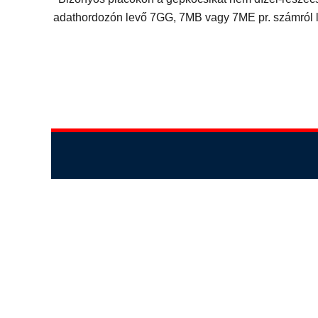
adathordozón levő 7GG, 7MB vagy 7ME pr. számról le