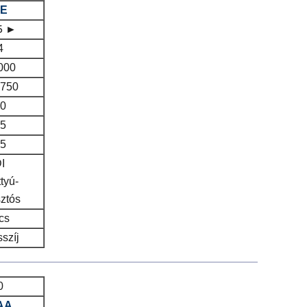
E
5 ►
4
000
1750
,0
,5
,5
I
ttyú-
sztós
cs
szíj
0
AA