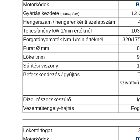
Motorkódok
B
12
Gyártás kezdete
(hónap/év)
Hengerszám / hengerenkénti szelepszám
Teljesítmény
kW 1/min értéknél
103
Forgatónyomaték
Nm 1/min értéknél
320/175
Furat
Ø mm
8
Löke t
mm
9
Sűrítési viszony
1
Befecskendezés / gyújtás
szivattyú
Dízel-részecskeszűrő
I
Vezérműtengely-hajtás
Fog
Lökettérfogat
Motorkódok
B