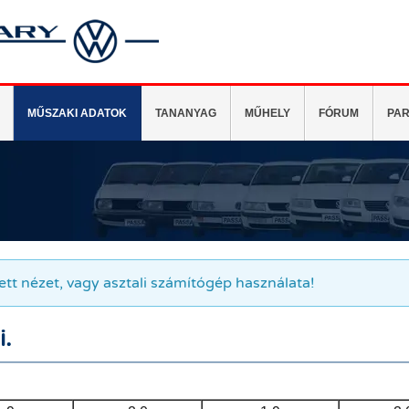
MŰSZAKI ADATOK
TANANYAG
MŰHELY
FÓRUM
PAR
tett nézet, vagy asztali számítógép használata!
i.