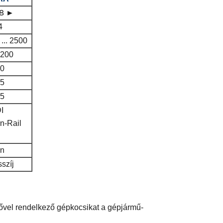
8 ►
4
... 2500
4200
,0
,5
,5
I
-Rail
en
szíj
rővel rendelkező gépkocsikat a gépjármű-