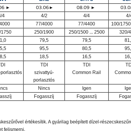
.06 ►
03.06►
08.09 ►
03.0
4/4
4/2
4/4
4/
/4000
77/4000
77/4400
100/1750 
/1750
250/1900
250/1500 ... 2500
320/
1,0
79,5
79,5
81
5,5
95,5
80,5
95
8,5
18,5
16,5
16
TDI
TDI
TDI
TD
-porlasztós
szivattyú-
Common Rail
Common
porlasztós
incs
Nincs
Igen
Ig
asszíj
Fogasszíj
Fogasszíj
Fogas
eszűrővel értékesítik. A gyárilag beépített dízel-részecskeszű
 felismerni.