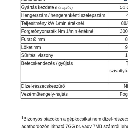
01
Gyártás kezdete
(hónap/év)
Hengerszám / hengerenkénti szelepszám
Teljesítmény
kW 1/min értéknél
88
Forgatónyomaték
Nm 1/min értéknél
300
Furat
Ø mm
8
Löket
mm
9
Sűrítési viszony
1
Befecskendezés / gyújtás
szivattyú
Dízel-részecskeszűrő
N
Vezérműtengely-hajtás
Fog
1
Bizonyos piacokon a gépkocsikat nem dízel-részecsk
adathordozón látható 7GG pr. vagy 7MB számról lehet