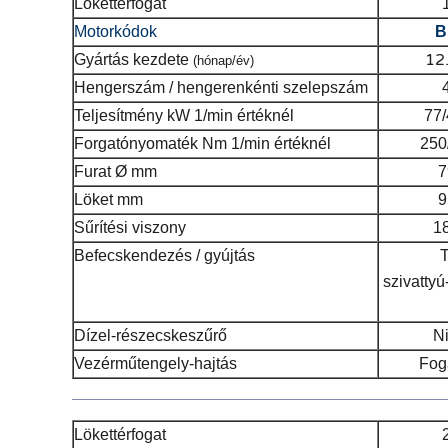
Lökettérfogat
Motorkódok
B
12
Gyártás kezdete
(hónap/év)
Hengerszám / hengerenkénti szelepszám
Teljesítmény
kW 1/min értéknél
77
Forgatónyomaték
Nm 1/min értéknél
250
Furat
Ø mm
7
Löket
mm
9
Sűrítési viszony
1
Befecskendezés / gyújtás
szivattyú
Dízel-részecskeszűrő
N
Vezérműtengely-hajtás
Fog
Lökettérfogat