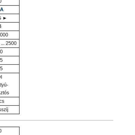
0
A
5 ►
4
4000
... 2500
,0
,5
,5
I
ttyú-
sztós
cs
szíj
0