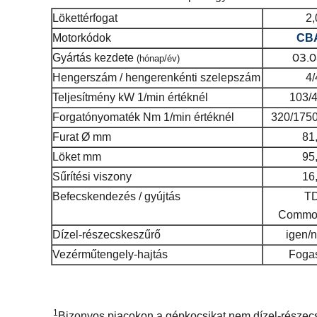
Lökettérfogat
2,
Motorkódok
CB
03.0
Gyártás kezdete
(hónap/év)
Hengerszám / hengerenkénti szelepszám
4/
Teljesítmény
kW 1/min értéknél
103/
Forgatónyomaték
Nm 1/min értéknél
320/1750
Furat
Ø mm
81
Löket
mm
95
Sűrítési viszony
16
Befecskendezés / gyújtás
TD
Common
Dízel-részecskeszűrő
igen/
Vezérműtengely-hajtás
Fogas
1
Bizonyos piacokon a gépkocsikat nem dízel-részecsk