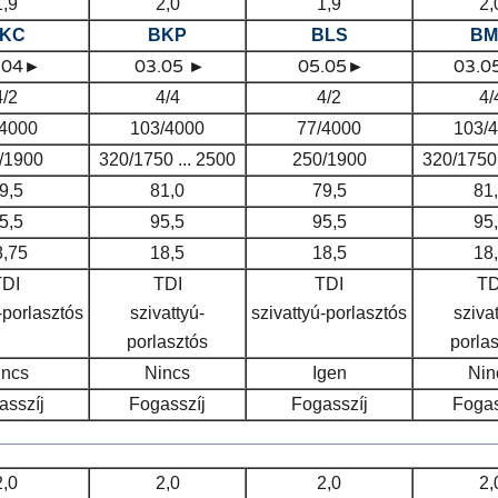
1,9
2,0
1,9
2,
KC
BKP
BLS
BM
.04►
03.05 ►
05.05►
03.0
4/2
4/4
4/2
4/
/4000
103/4000
77/4000
103/
/1900
320/1750 ... 2500
250/1900
320/1750 
9,5
81,0
79,5
81
5,5
95,5
95,5
95
8,75
18,5
18,5
18
TDI
TDI
TDI
TD
-porlasztós
szivattyú-
szivattyú-porlasztós
sziva
porlasztós
porla
incs
Nincs
Igen
Nin
asszíj
Fogasszíj
Fogasszíj
Fogas
2,0
2,0
2,0
2,