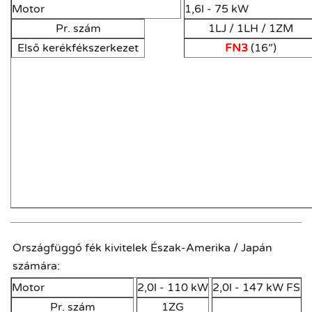
Motor
1,6l - 75 kW
Pr. szám
1LJ / 1LH / 1ZM
Első kerékfékszerkezet
FN3
(16”)
Országfüggő fék kivitelek Észak-Amerika / Japán
számára:
Motor
2,0l - 110 kW
2,0l - 147 kW FSI
Pr. szám
1ZG