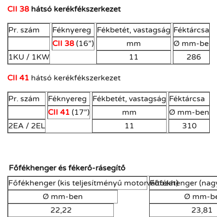
CII 38
hátsó kerékfékszerkezet
Pr. szám
Féknyereg
Fékbetét, vastagság
Féktárcsa
CII 38
(16”)
mm
Ø mm-ben
1KU / 1KW
11
286
CII 41
hátsó kerékfékszerkezet
Pr. szám
Féknyereg
Fékbetét, vastagság
Féktárcsa
F
CII 41
(17”)
mm
Ø mm-ben
2EA / 2EL
11
310
Főfékhenger és fékerő-rásegítő
Főfékhenger (kis teljesítményű motorváltozat)
Főfékhenger (nagy
Ø mm-ben
Ø mm-b
22,22
23,81