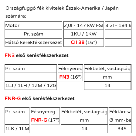
Országfüggő fék kivitelek Észak-Amerika / Japán
számára:
Motor
2,0l - 147 kW FSI
3,2l - 184 kW
Pr. szám
1KU / 1KW
Hátsó kerékfékszerkezet
CII 38
(16”)
FN3
első kerékfékszerkezet
Pr. szám
Féknyereg
Fékbetét, vastagság
F
FN3
(16”)
mm
Ø
1LJ / 1LH / 1ZM / 1ZG
14
FNR-G
első kerékfékszerkezet
Pr. szám
Féknyereg
Fékbetét, vastagság
Féktárcsa
FNR-G
(17”)
mm
Ø mm-ben
1LK / 1LM
14
345