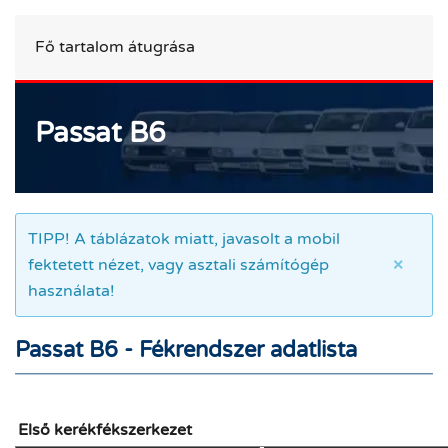
Fő tartalom átugrása
Passat B6
TIPP! A táblázatok miatt, javasolt a mobil
fektetett nézet, vagy asztali számítógép
×
Passat B6
használata!
Passat B6 - Fékrendszer adatlista
Első kerékfékszerkezet