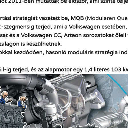
2011-ben mutatták be először, ami szinte telje
tási stratégiát vezetett be, MQB
(Modularen Que
szegmensig terjed, ami a Volkswagen esetében, a 
ssat és a Volkswagen CC, Arteon sorozatokat öleli 
szalagon is készülhetnek.
kkal kezdődően, hasonló moduláris stratégia in
 l-ig terjed, és az
alapmotor egy 1,4 literes 103 k