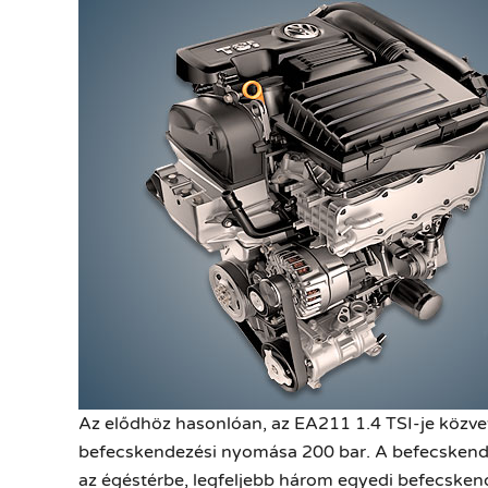
Az elődhöz hasonlóan, az EA211 1.4 TSI-je közv
befecskendezési nyomása 200 bar. A befecskende
az égéstérbe, legfeljebb három egyedi befecsken