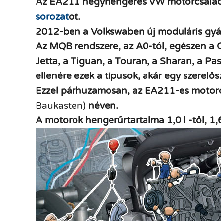
Az EA211 négyhengeres VW motorcsaládot 
sorozat
ot.
2012-ben a Volkswaben új moduláris gyár
Az MQB rendszere, az A0-tól, egészen a C-
Jetta, a Tiguan, a Touran, a Sharan, a Pa
ellenére ezek a típusok, akár egy szerelő
Ezzel párhuzamosan, az EA211-es motoro
Baukasten)
néven.
A motorok
henger
űrtartalma 1,0 l -től, 1,6