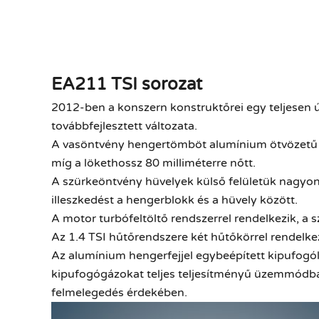
EA211 TSI sorozat
2012-ben a konszern konstruktőrei egy teljesen új
továbbfejlesztett változata.
A vasöntvény hengertömböt alumínium ötvözetű vál
míg a lökethossz 80 milliméterre nőtt.
A szürkeöntvény hüvelyek k
ülső felületük nagyo
illeszkedést
a hengerblokk és a hüvely között.
A motor turbófeltöltő rendszerrel rendelkezik, a s
Az 1.4 TSI hűtőrendszere két hűtőkörrel rendelkez
Az alumínium hengerfejjel egybeépített kipufogól
kipufogógázokat teljes teljesítményű üzemmódban, 
felmelegedés érdekében.