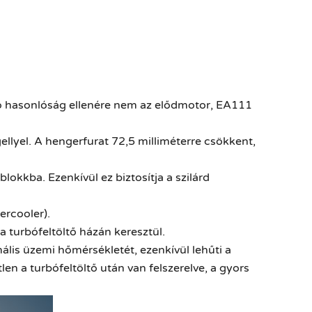
ülső hasonlóság ellenére nem az elődmotor, EA111
llyel. A hengerfurat 72,5 milliméterre csökkent,
rblokkba.
Ezenkívül ez biztosítja a szilárd
ercooler).
a turbófeltöltő házán keresztül.
lis üzemi hőmérsékletét, ezenkívül lehűti a
en a turbófeltöltő után van felszerelve, a gyors