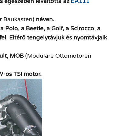
s egészében leváltotta az
EA111
r Baukasten)
néven.
Polo, a Beetle, a Golf, a Scirocco, a
fel. Eltérő tengelytávjuk és nyomtávjaik
dult, MOB
(Modulare Ottomotoren
W-os TSI motor.