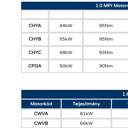
1.0 MPI Motor
Motorkód
Teljesítmény
Forgatónyomaték
CHYA
44kW
95Nm
CHYB
55kW
95Nm
CHYC
48kW
93Nm
CPGA
50kW
90Nm
1.
Motorkód
Teljesítmény
CWVA
81kW
CWVB
66kW