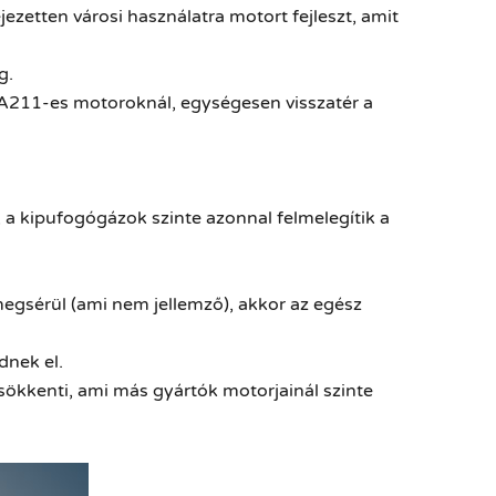
ezetten városi használatra motort fejleszt, amit
g.
 EA211-es motoroknál, egységesen visszatér a
, a
kipufogógázok szinte azonnal felmelegítik a
egsérül (ami nem jellemző), akkor az egész
dnek el.
sökkenti, ami más gyártók motorjainál szinte