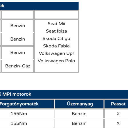
ok
Üzemanyag
Beépítve
Seat Mii
Benzin
Seat Ibiza
Skoda Citigo
Benzin
Skoda Fabia
Benzin
Volkswagen Up!
Volkswagen Polo
Benzin-Gáz
6 MPI motorok
Forgatónyomaték
Üzemanyag
Passat
155Nm
Benzin
X
155Nm
Benzin
X