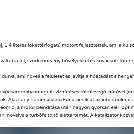
, 1.4 literes lökettérfogatú motort fejlesztettek, ami a k
totta fel, szürkeöntvény hüvelyekkel és kovácsolt főtenge
n
durva, ami növeli a felületet és
javítja a hőátadást a henge
zívócsatornába integrált vízhűtéses töltőlevegő-hűtővel (int
ik. Alacsony hőmérsékletű kör áramlik át az intercooler és 
eömlő, a motor beindítása után nagyon gyorsan eléri optimá
növelve a turbófeltöltő élettartamát. A katalizátor közvetl