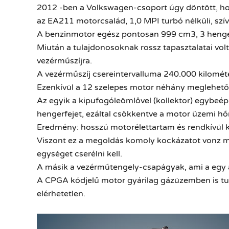
2012 -ben a Volkswagen-csoport úgy döntött, hogy 
az EA211 motorcsalád, 1,0 MPI turbó nélküli, szív
A benzinmotor egész pontosan 999 cm3, 3 henger
Miután a tulajdonosoknak rossz tapasztalatai vol
vezérműszíjra.
A
vezérműszíj csereintervalluma 240.000 kilomét
Ezenkívül a 12 szelepes motor néhány meglehető
Az egyik a kipufogóleömlővel (kollektor) egybeép
hengerfejet, ezáltal csökkentve a motor üzemi h
Eredmény: hosszú motorélettartam és rendkívül 
Viszont ez a megoldás komoly kockázatot vonz mag
egységet cserélni kell.
A másik a vezérműtengely-csapágyak, ami a egy 
A
CPGA
kódjelű motor gyárilag gázüzemben is tud
elérhetetlen.