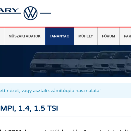
MŰSZAKI ADATOK
TANANYAG
MŰHELY
FÓRUM
PAR
tett nézet, vagy asztali számítógép használata!
MPI, 1.4, 1.5 TSI