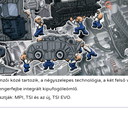
zői közé tartozik, a négyszelepes technológia, a két felső
ngerfejbe integrált kipufogóleömlő.
ztják: MPI, TSI és az új, TSI EVO.