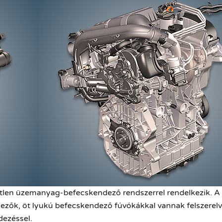
etlen üzemanyag-befecskendező rendszerrel rendelkezik. 
zők, öt lyukú befecskendező fúvókákkal vannak felszerelv
dezéssel.