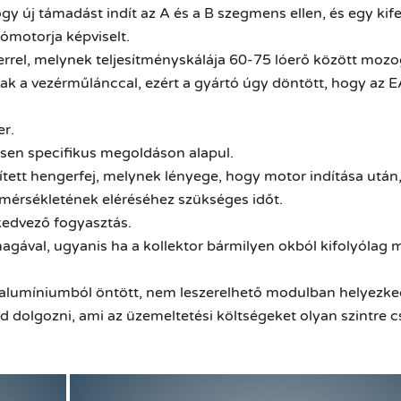
új támadást indít az A és a B szegmens ellen, és egy kifej
ómotorja képviselt.
rel, melynek teljesítményskálája 60-75 lóerő között mozo
tak a vezérműlánccal, ezért a gyártó úgy döntött, hogy az
er.
sen specifikus megoldáson alapul.
ített hengerfej, melynek lényege, hogy motor indítása után
őmérsékletének eléréséhez szükséges időt.
kedvező fogyasztás.
ával, ugyanis ha a kollektor bármilyen okból kifolyólag m
alumíniumból öntött, nem leszerelhető modulban helyezke
 dolgozni, ami az üzemeltetési költségeket olyan szintre c