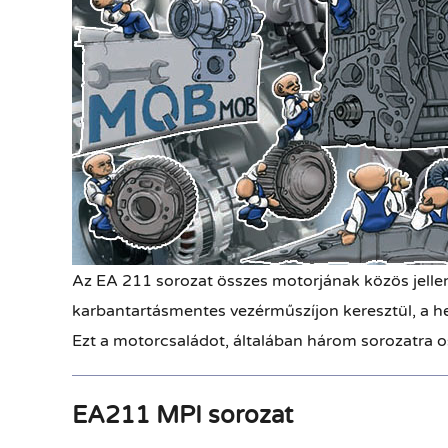
Az EA 211 sorozat összes motorjának közös jellem
karbantartásmentes vezérműszíjon keresztül, a he
Ezt a motorcsaládot, á
ltalában három sorozatra os
EA211 MPI sorozat